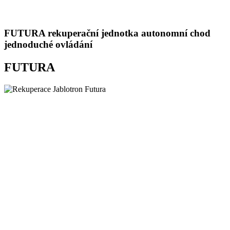
FUTURA
rekuperační jednotka
autonomní chod
jednoduché ovládání
FUTURA
Opravdový vnitřní komfort bez přesoušení
Zařízení automaticky zajistí ve Vašem domě optimální vlhkost, a to
pomocí řízeného entalpického výměníku. Optimální vlhkost je
důležitá hlavně pro Vaše zdraví, ale ocení ji také Váš dřevěný
nábytek, podlahy a rostliny.
Jednoduché ovládání
Jednotku lze ovládat pomocí nástěnného ovladače s jednoduchým
kolečkem nebo pohodlně odkudkoliv v mobilní aplikaci
MyJABLOTRON, která Vás navíc informuje o chodu a spotřebě
Vaší rekuperační jednotky.