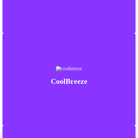
Modul CoolBreeze se skládá z tepelného čerpadla s
výměníkem umístěným v systému vzduchotechniky.
CoolBreeze
Zajišťuje ohřátí nebo ochlazení čerstvě přiváděného
vzduchu.