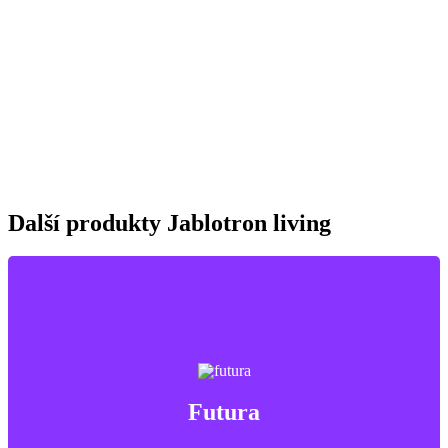
nejjemnějších mastných částic. Páry a pachy z varné zóny odsává
tato digestoř pomocí rekuperace Futura mimo dům.
Rozsáhlá základní výbava
Standardní cena obsahuje bohatou nadstandardní výbavu, včetně
pětileté záruky, pylových filtrů F7, senzoru CO
v nástěnném
2
ovladači, přídavného topení a kompletní správy jednotky pomocí
mobilní aplikace. Jednotku je možné rozšířit o další funkce – lze
připojit až 3 nástěnné ovladače, 8 CO
senzorů a přídavné chlazení.
2
Další produkty Jablotron living
Rekuperační jednotka zabezpečí přirozené větrání Vašeho
nového domova. Při řízeném větrání s rekuperací jde o
Futura
kontinuální výměnu vzduchu zevnitř za čerstvý a čistý
vzduch zvenku.