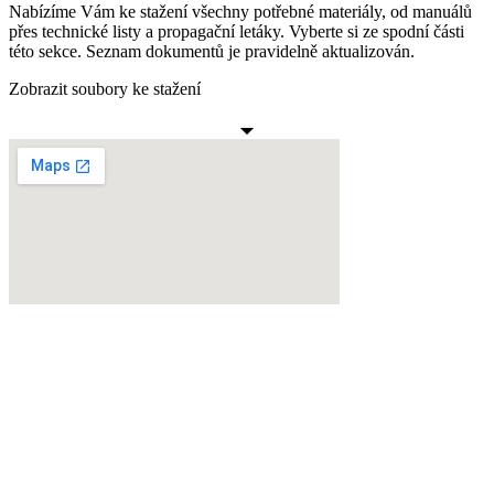
Nabízíme Vám ke stažení všechny potřebné materiály, od manuálů
přes technické listy a propagační letáky. Vyberte si ze spodní části
této sekce. Seznam dokumentů je pravidelně aktualizován.
Zobrazit soubory ke stažení
Pavel Rygel s.r.o.
Rožňavská 12
779 00 Olomouc
Telefon: +420 585 412 742
E-mail:
rygel@rygel-elektro.cz
IČ: 28641175
DIČ: CZ28641175